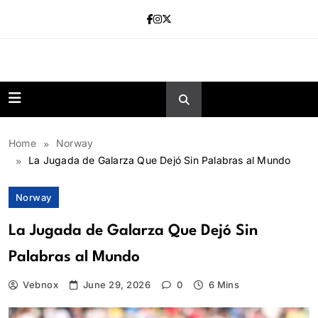
Skip
to
content
news.vebnox.
Home
Norway
La Jugada de Galarza Que Dejó Sin Palabras al Mundo
Norway
La Jugada de Galarza Que Dejó Sin
Palabras al Mundo
Vebnox
June 29, 2026
0
6 Mins