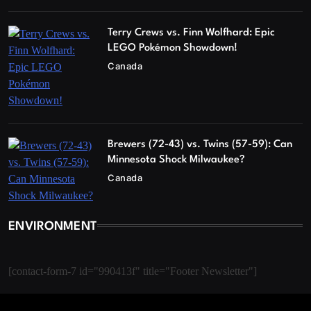
Terry Crews vs. Finn Wolfhard: Epic
LEGO Pokémon Showdown!
Canada
Brewers (72-43) vs. Twins (57-59): Can
Minnesota Shock Milwaukee?
Canada
ENVIRONMENT
[contact-form-7 id="990413f" title="Footer Newsletter"]